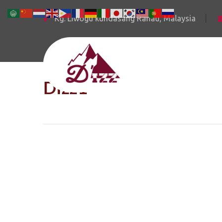
Kg. Liwogu kundasang Ranau, Malaysia
Dizz1