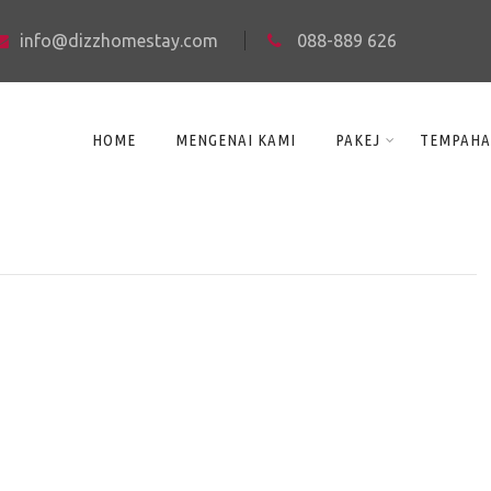
info@dizzhomestay.com
088-889 626
HOME
MENGENAI KAMI
PAKEJ
TEMPAH