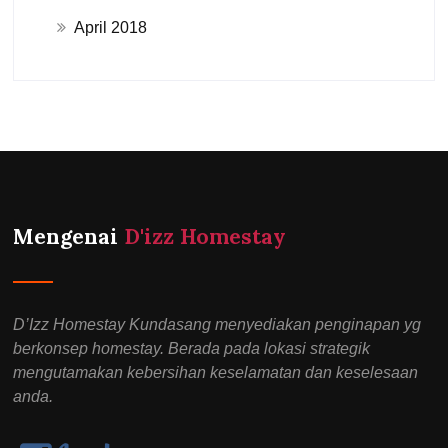
April 2018
Mengenai
D'izz Homestay
D’Izz Homestay Kundasang menyediakan penginapan yg
berkonsep homestay. Berada pada lokasi strategik
mengutamakan kebersihan keselamatan dan keselesaan
anda.