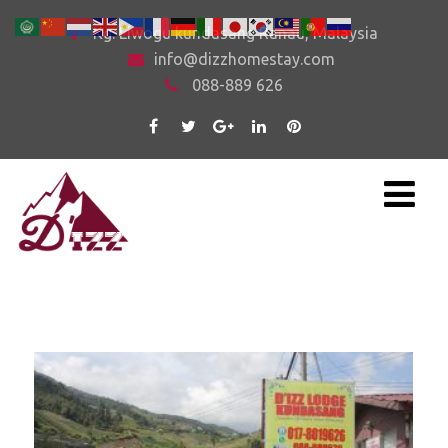
Kg. Liwogu kundasang Ranau, Malaysia
info@dizzhomestay.com
088-889 626