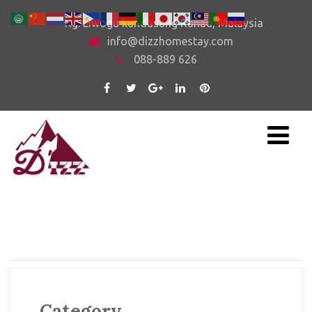
Kg. Liwogu kundasang Ranau, Malaysia
info@dizzhomestay.com
088-889 626
Category