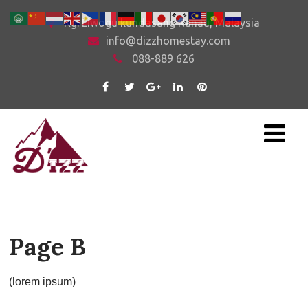
Kg. Liwogu kundasang Ranau, Malaysia
info@dizzhomestay.com
088-889 626
Page B
(lorem ipsum)