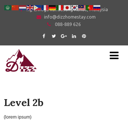
Kg. Liwogu kundasang Ranau, Malaysia
info@dizzhomestay.com
088-889 626
Level 2b
(lorem ipsum)