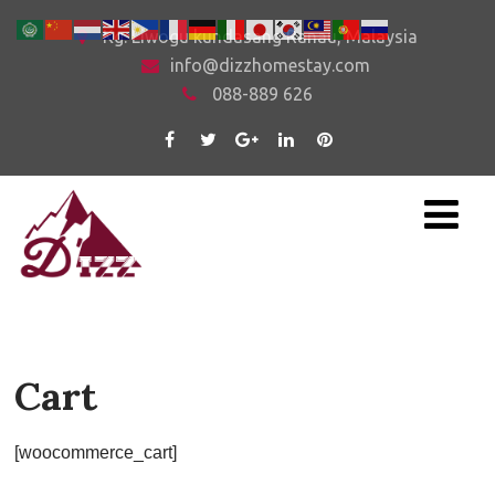
Kg. Liwogu kundasang Ranau, Malaysia
info@dizzhomestay.com
088-889 626
Cart
[woocommerce_cart]