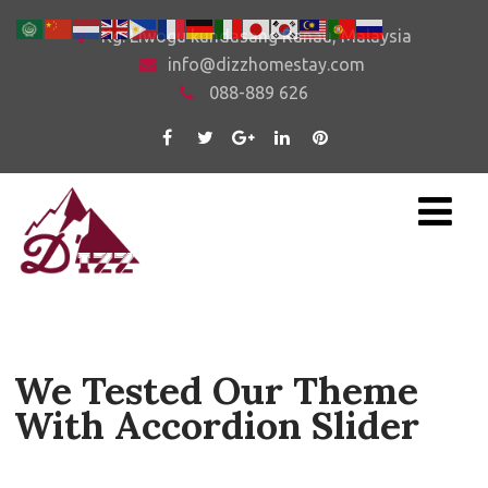
Kg. Liwogu kundasang Ranau, Malaysia
info@dizzhomestay.com
088-889 626
We Tested Our Theme
With Accordion Slider