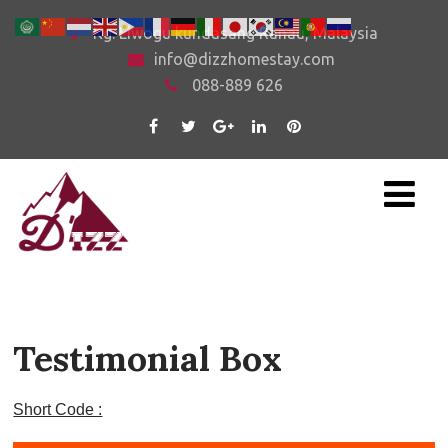
Kg. Liwogu kundasang Ranau, Malaysia
info@dizzhomestay.com
088-889 626
Testimonial Box
Short Code :