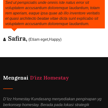
Sed ut perspiciatis unde omnis iste natus error sit
voluptatem accusantium doloremque laudantium, totam
rem aperiam, eaque ipsa quae ab illo inventore veritatis
et quasi architecto beatae vitae dicta sunt explicabo sit
voluptatem accusantium doloremque laudantium.
Safira,
(Etiam eget,Happy)
Mengenai
D'izz Homestay
D’Izz Homestay Kundasang menyediakan penginapan yg
berkonsep homestay. Berada pada lokasi strategik