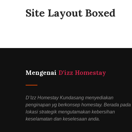
Site Layout Boxed
Mengenai
D'izz Homestay
D’Izz Homestay Kundasang menyediakan
penginapan yg berkonsep homestay. Berada pada
lokasi strategik mengutamakan kebersihan
keselamatan dan keselesaan anda.