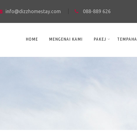
info@dizzhomestay.com
088-889 626
HOME
MENGENAI KAMI
PAKEJ
TEMPAH