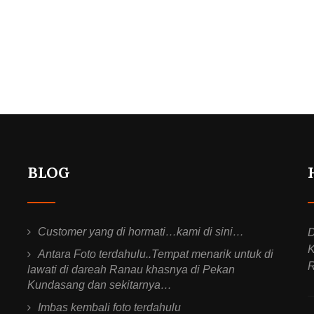
BLOG
Customer yang di hormati…kami di sini…
D
K
Antara Foto terdahulu..Tempat menarik untuk di
R
lawati di dareah Ranau khasnya di Pekan
Kundasang dan sekitarnya…
Imbas kembali foto terdahulu