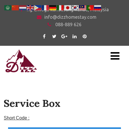
Kg. Liwogu kundasang Ranau, Malaysia
info@dizzhomestay.com
088-889 626
Service Box
Short Code :