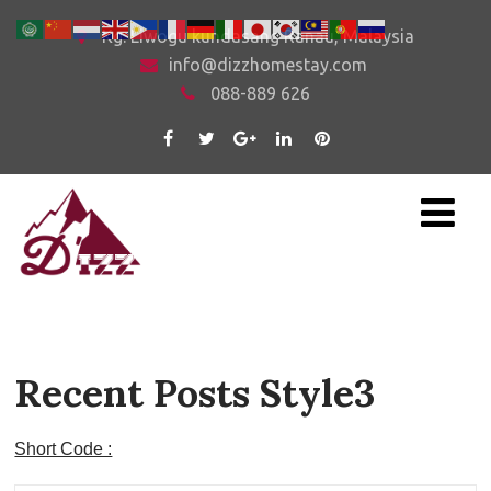
Kg. Liwogu kundasang Ranau, Malaysia
info@dizzhomestay.com
088-889 626
Recent Posts Style3
Short Code :