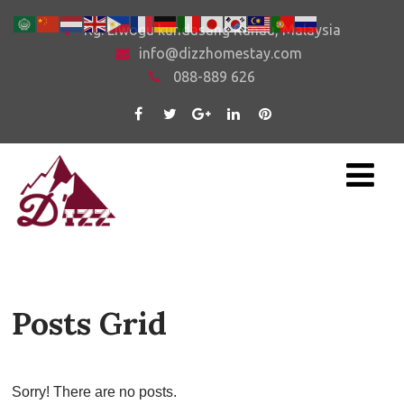
Kg. Liwogu kundasang Ranau, Malaysia
info@dizzhomestay.com
088-889 626
Posts Grid
Sorry! There are no posts.